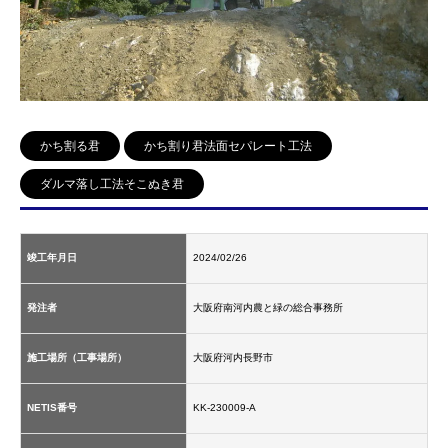
かち割る君
かち割り君法面セパレート工法
ダルマ落し工法そこぬき君
竣工年月日
2024/02/26
発注者
大阪府南河内農と緑の総合事務所
施工場所（工事場所）
大阪府河内長野市
NETIS番号
KK-230009-A